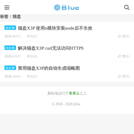
标签：猫盘
猫盘X3P 使用n模块安装node后不生效
瞎折腾
阅读(4847)
评论(0)
赞(
0
)
解决猫盘X3P curl无法访问HTTPS
瞎折腾
阅读(4367)
评论(0)
赞(
0
)
禁用猫盘X3P的自动生成缩略图
瞎折腾
阅读(3446)
评论(0)
赞(
0
)
羞耻地运行于
青果云
之上
© 2018 - 2026
β1ùe