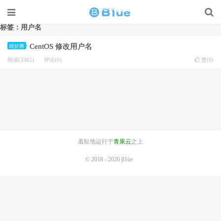
标签：用户名
CentOS 修改用户名
瞎折腾
阅读(3382)
评论(0)
赞(
0
)
羞耻地运行于
青果云
之上
© 2018 - 2026
β1ùe