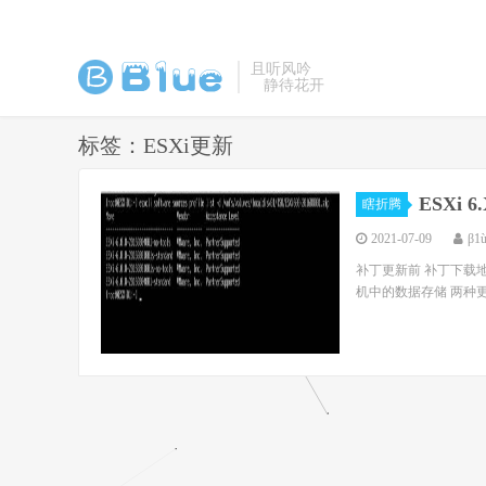
且听风吟
静待花开
标签：ESXi更新
ESXi 
瞎折腾
2021-07-09
β1
补丁更新前 补丁下载地址:ht
机中的数据存储 两种更新方式 