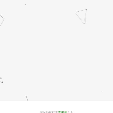
羞耻地运行于
青果云
之上