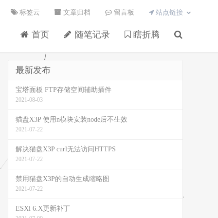
标签云
文章归档
留言板
站点链接
首页
随笔记录
瞎折腾
最新发布
宝塔面板 FTP存储空间辅助插件
2021-08-03
猫盘X3P 使用n模块安装node后不生效
2021-07-22
解决猫盘X3P curl无法访问HTTPS
2021-07-22
禁用猫盘X3P的自动生成缩略图
2021-07-22
ESXi 6.X更新补丁