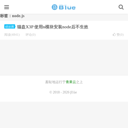
标签：node.js
猫盘X3P 使用n模块安装node后不生效
瞎折腾
阅读(4841)
评论(0)
赞(
0
)
羞耻地运行于
青果云
之上
© 2018 - 2026
β1ùe