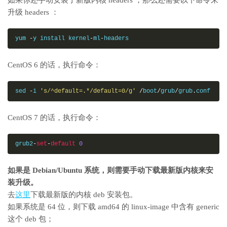
如果你还手动安装了新版内核 headers ，那么还需要以下命令来
升级 headers ：
yum 
-
y install kernel
-
ml
-
headers
CentOS 6 的话，执行命令：
sed 
-
i 
's/^default=.*/default=0/g'
/
boot
/
grub
/
grub
.
conf
CentOS 7 的话，执行命令：
grub2
-
set
-
default
0
如果是 Debian/Ubuntu 系统，则需要手动下载最新版内核来安
装升级。
去
这里
下载最新版的内核 deb 安装包。
如果系统是 64 位，则下载 amd64 的 linux-image 中含有 generic
这个 deb 包；