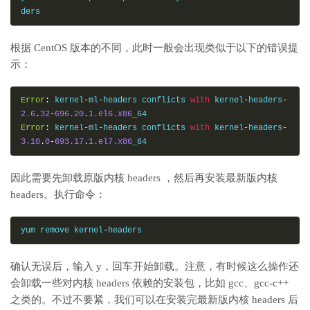
ders
根据 CentOS 版本的不同，此时一般会出现类似于以下的错误提
示：
Error
:
 kernel
-
ml
-
headers conflicts 
with
 kernel
-
headers
-
2.6
.
32
-
696.20
.
1.el6.x86
Error
:
 kernel
-
ml
-
headers conflicts 
with
 kernel
-
headers
-
3.10
.
0
-
693.17
.
1.el7.x86
_64
因此需要先卸载原版内核 headers ，然后再安装最新版内核
headers。执行命令：
yum remove kernel
-
headers
确认无误后，输入 y，回车开始卸载。注意，有时候这么操作还
会卸载一些对内核 headers 依赖的安装包，比如 gcc、gcc-c++
之类的。不过不要紧，我们可以在安装完最新版内核 headers 后