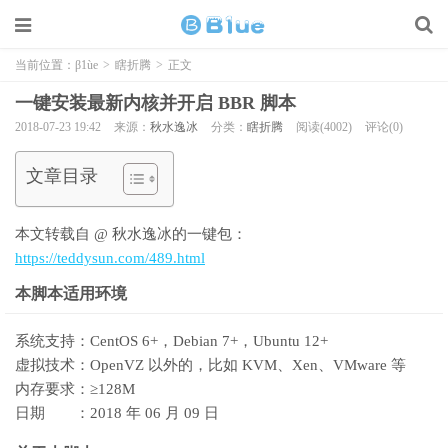
当前位置：
β1ùe
>
瞎折腾
>
正文
一键安装最新内核并开启 BBR 脚本
2018-07-23 19:42
来源：
秋水逸冰
分类：
瞎折腾
阅读(4002)
评论(0)
文章目录
本文转载自 @ 秋水逸冰的一键包：
https://teddysun.com/489.html
本脚本适用环境
系统支持：CentOS 6+，Debian 7+，Ubuntu 12+
虚拟技术：OpenVZ 以外的，比如 KVM、Xen、VMware 等
内存要求：≥128M
日期 ：2018 年 06 月 09 日