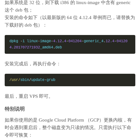
如果系统是 32 位，则下载 i386 的 linux-image 中含有 generic
这个 deb 包；
安装的命令如下（以最新版的 64 位 4.12.4 举例而已，请替换为
下载好的 deb 包）：
dpkg 
-
i linux
-
image
-
4.12
.
4
-
041204
-
generic_4
.
12.4
-
04120
4.201707271932
_amd64
.
deb
安装完成后，再执行命令：
/usr/
sbin
/
update
-
grub
最后，重启 VPS 即可。
特别说明
如果你使用的是 Google Cloud Platform （GCP）更换内核，有
时会遇到重启后，整个磁盘变为只读的情况。只需执行以下命
令即可恢复：