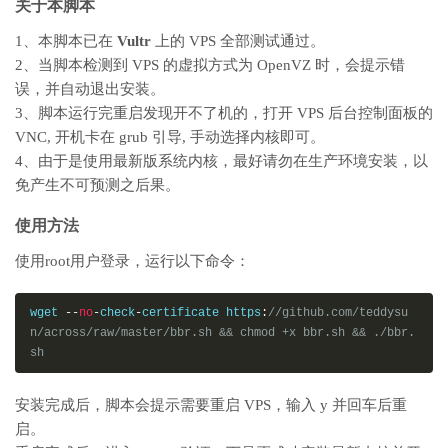
关于本脚本
1、本脚本已在
Vultr
上的 VPS 全部测试通过。
2、当脚本检测到 VPS 的虚拟方式为 OpenVZ 时，会提示错
误，并自动退出安装。
3、脚本运行完重启发现开不了机的，打开 VPS 后台控制面板的
VNC, 开机卡在 grub 引导, 手动选择内核即可。
4、由于是使用最新版系统内核，最好请勿在生产环境安装，以
免产生不可预测之后果。
使用方法
使用root用户登录，运行以下命令：
wget 
--
no
-
check
-
certificate https
:
//github.com/teddysu
n/across/raw/master/bbr.sh && chmod +x bbr.sh && ./bbr.
sh
安装完成后，脚本会提示需要重启 VPS，输入 y 并回车后重
启。